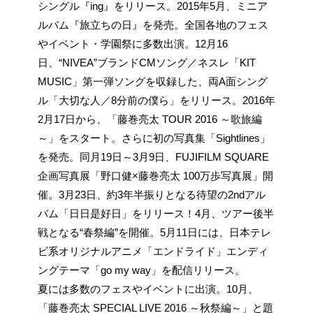
シングル『ing』をリリース。2015年5月、ミニア
ルバム『旅立ちの日』を発売。全国各地のフェス
やイベント・学園祭に多数出演。12月16
日、“NIVEA”ブランドCMソング／ネスレ「KIT
MUSIC」第一弾ソングを収録した、両A面シング
ル「大切な人／8分前の僕ら」をリリース。2016年
2月17日から、「藤巻亮太 TOUR 2016 ～歌旅編
～」をスタート。さらに初の写真集「Sightlines」
を発売。同月19日～3月9日、FUJIFILM SQUARE
企画写真展「野口健×藤巻亮太 100万歩写真展」開
催。3月23日、約3年半振りとなる待望の2ndアル
バム「日日是好日」をリリース！4月、ツアー後半
戦となる“春祭編”を開催。5月11日には、日本テレ
ビ系オリジナルアニメ「エンドライド」エンディ
ングテーマ「go my way」を配信リリース。
夏には多数のフェスやイベントに出演。10月、
「藤巻亮太 SPECIAL LIVE 2016 ～秋祭編～」と題